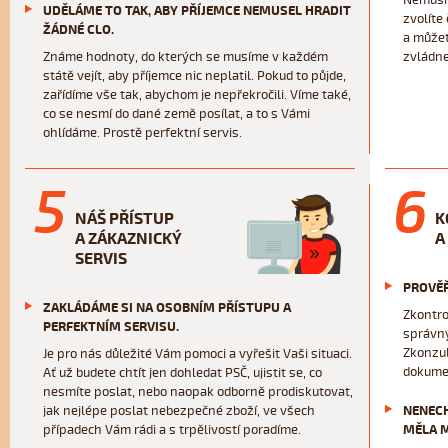
Nemusít
UDĚLÁME TO TAK, ABY PŘÍJEMCE NEMUSEL HRADIT
zvolíte
ŽÁDNÉ CLO.
a můžet
Známe hodnoty, do kterých se musíme v každém
zvládne
státě vejít, aby příjemce nic neplatil. Pokud to půjde,
zařídíme vše tak, abychom je nepřekročili. Víme také,
co se nesmí do dané země posílat, a to s Vámi
ohlídáme. Prostě perfektní servis.
5
6
NÁŠ PŘÍSTUP
K
A ZÁKAZNICKÝ
A
SERVIS
PROVĚŘ
ZAKLÁDÁME SI NA OSOBNÍM PŘÍSTUPU A
Zkontro
PERFEKTNÍM SERVISU.
správný
Zkonzul
Je pro nás důležité Vám pomoci a vyřešit Vaši situaci.
dokumen
Ať už budete chtít jen dohledat PSČ, ujistit se, co
nesmíte poslat, nebo naopak odborně prodiskutovat,
jak nejlépe poslat nebezpečné zboží, ve všech
NENECH
případech Vám rádi a s trpělivostí poradíme.
MĚLA M