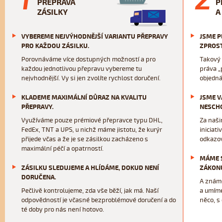
PŘEPRAVA
P
UŽITEČNÉ INFORMACE
ZÁSILKY
A
Vytvořit registraci
VYBEREME NEJVÝHODNĚJŠÍ VARIANTU PŘEPRAVY
JSME P
Často kladené otázky (FAQ)
PRO KAŽDOU ZÁSILKU.
ZPROST
Slovníček přepravních pojmů
Porovnáváme více dostupných možností a pro
Takový 
každou jednotlivou přepravu vybereme tu
práva „
Pravidla Incoterms
nejvhodnější. Vy si jen zvolíte rychlost doručení.
objedná
Obchodní podmínky
Ochrana osobních údajů
KLADEME MAXIMÁLNÍ DŮRAZ NA KVALITU
JSME V
PŘEPRAVY.
NESCH
Využíváme pouze prémiové přepravce typu DHL,
Za naši
FedEx, TNT a UPS, u nichž máme jistotu, že kurýr
iniciat
přijede včas a že je se zásilkou zacházeno s
odkazov
maximální péčí a opatrností.
MÁME S
ZÁSILKU SLEDUJEME A HLÍDÁME, DOKUD NENÍ
ZÁKON
DORUČENA.
A známe
Pečlivě kontrolujeme, zda vše běží, jak má. Naší
a umíme
odpovědností je včasné bezproblémové doručení a do
něco, s
té doby pro nás není hotovo.