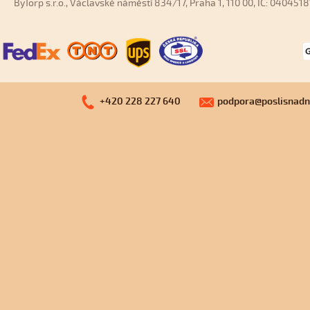
ByTorp s.r.o., Václavské náměstí 834/17, Praha 1, 110 00, IČ: 040451
+420 228 ­227 640
podpora@poslisnadn