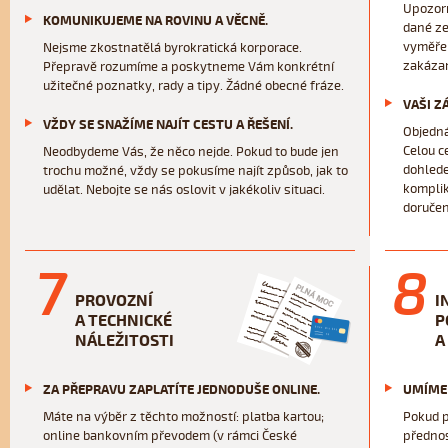
Upozorn
KOMUNIKUJEME NA ROVINU A VĚCNĚ.
dané ze
vyměřen
Nejsme zkostnatělá byrokratická korporace.
zakáza
Přepravě rozumíme a poskytneme Vám konkrétní
užitečné poznatky, rady a tipy. Žádné obecné fráze.
VAŠI Z
VŽDY SE SNAŽÍME NAJÍT CESTU A ŘEŠENÍ.
Objedná
Celou c
Neodbydeme Vás, že něco nejde. Pokud to bude jen
dohlede
trochu možné, vždy se pokusíme najít způsob, jak to
komplik
udělat. Nebojte se nás oslovit v jakékoliv situaci.
doručen
7
8
PROVOZNÍ
I
A TECHNICKÉ
P
NÁLEŽITOSTI
A
ZA PŘEPRAVU ZAPLATÍTE JEDNODUŠE ONLINE.
UMÍME 
Máte na výběr z těchto možností: platba kartou;
Pokud p
online bankovním převodem (v rámci České
přednos