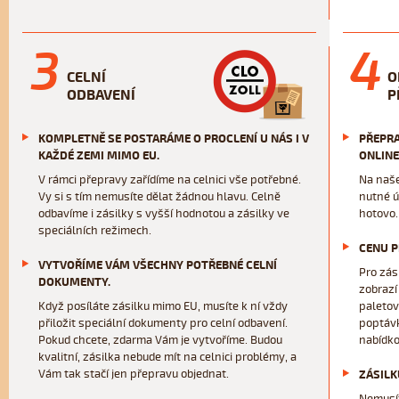
3
4
CELNÍ
O
ODBAVENÍ
P
KOMPLETNĚ SE POSTARÁME O PROCLENÍ U NÁS I V
PŘEPRA
KAŽDÉ ZEMI MIMO EU.
ONLINE
V rámci přepravy zařídíme na celnici vše potřebné.
Na naše
Vy si s tím nemusíte dělat žádnou hlavu. Celně
nutné ú
odbavíme i zásilky s vyšší hodnotou a zásilky ve
hotovo.
speciálních režimech.
CENU P
VYTVOŘÍME VÁM VŠECHNY POTŘEBNÉ CELNÍ
Pro zás
DOKUMENTY.
zobrazí
Když posíláte zásilku mimo EU, musíte k ní vždy
paletov
přiložit speciální dokumenty pro celní odbavení.
poptávk
Pokud chcete, zdarma Vám je vytvoříme. Budou
nabídko
kvalitní, zásilka nebude mít na celnici problémy, a
Vám tak stačí jen přepravu objednat.
ZÁSILK