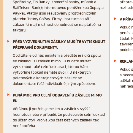
Spořitelny, Fio Banky, Komerční banky, mBank a
přeprav
Raiffeisen Bank); internetovou peněženkou Gopay a
rozhodn
PayPal. Platby jsou realizovány prostřednictvím
platební brány GoPay. Firmy, instituce a stálí
V PŘÍP
zákazníci mají možnost dohodnout se na platbě na
Pokud n
fakturu.
peněz z
žádat. 
PŘED VYZVEDNUTÍM ZÁSILKY MUSÍTE VYTISKNOUT
zaviněn
PŘEPRAVNÍ DOKUMENTY.
podobné
Obdržíte je od nás emailem a předáte je řidiči spolu
se zásilkou. U zásilek mimo EU budete muset
REKLAM
vytisknout také celní deklaraci, kterou Vám
Pokud s
vytvoříme (pokud nemáte svoji). U některých
a neodk
paletových a kontejnerových zásilek se
udělali 
dokumentace řeší individuálně jiným způsobem.
nahradi
PLNÁ MOC PRO CELNÍ ODBAVENÍ U ZÁSILEK MIMO
EU
Většinou ji potřebujeme jen u zásilek s vyšší
hodnotou nebo v případě, že potřebujete celní doklad
do účetnictví. Pro velkou část běžných zásilek tak
není potřeba.