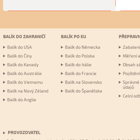
BALÍK DO ZAHRANIČÍ
BALÍK PO EU
PŘEPRAVN
Balík do USA
Balík do Německa
Zabalení
Balík do Číny
Balík do Polska
Měření a
Balík do Kanady
Balík do Itálie
Obsah zá
Balík do Austrálie
Balík do Francie
Pojištění
Balík do Vietnamu
Balík na Slovensko
Správné 
údajů
Balík na Nový Zéland
Balík do Španělska
Celní od
Balík do Anglie
PROVOZOVATEL