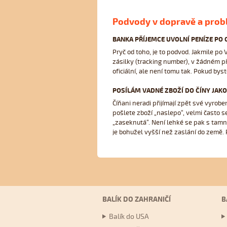
UŽITEČNÉ INFORMACE
Podvody v dopravě a prob
Vytvořit registraci
BANKA PŘÍJEMCE UVOLNÍ PENÍZE PO 
Často kladené otázky (FAQ)
Pryč od toho, je to podvod. Jakmile po
Slovníček přepravních pojmů
zásilky (tracking number), v žádném pří
Pravidla Incoterms
oficiální, ale není tomu tak. Pokud bys
Obchodní podmínky
POSÍLÁM VADNÉ ZBOŽÍ DO ČÍNY JAKO
Ochrana osobních údajů
Číňani neradi přijímají zpět své vyrobe
pošlete zboží „naslepo“, velmi často se
„zaseknutá“. Není lehké se pak s tamním
je bohužel vyšší než zaslání do země. 
BALÍK DO ZAHRANIČÍ
B
Balík do USA