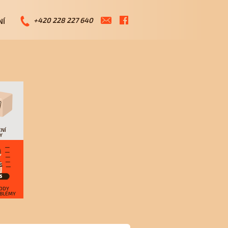
+420 228 ­227 640
NÍ
ENÍ
Y
ODY
OBLÉMY