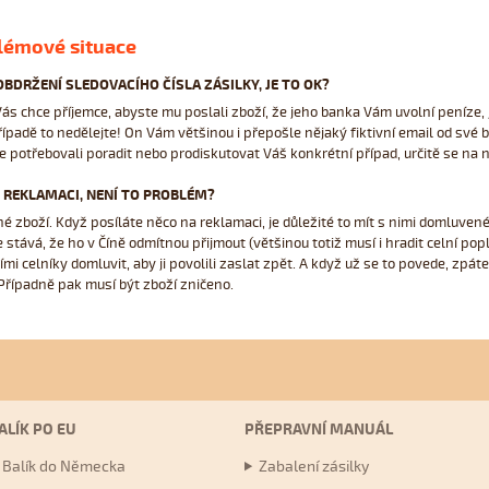
lémové situace
OBDRŽENÍ SLEDOVACÍHO ČÍSLA ZÁSILKY, JE TO OK?
 Vás chce příjemce, abyste mu poslali zboží, že jeho banka Vám uvolní peníze,
padě to nedělejte! On Vám většinou i přepošle nějaký fiktivní email od své ba
te potřebovali poradit nebo prodiskutovat Váš konkrétní případ, určitě se na 
 REKLAMACI, NENÍ TO PROBLÉM?
né zboží. Když posíláte něco na reklamaci, je důležité to mít s nimi domluvené
 stává, že ho v Číně odmítnou přijmout (většinou totiž musí i hradit celní pop
i celníky domluvit, aby ji povolili zaslat zpět. A když už se to povede, zpáte
Případně pak musí být zboží zničeno.
ALÍK PO EU
PŘEPRAVNÍ MANUÁL
Balík do Německa
Zabalení zásilky