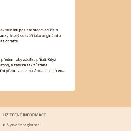
 jakmile mu pošlete sledovací číslo
nky, který se tváří jako originální a
nás obraťte.
 předem, aby zásilku přijali. Když
latky), a zásilka tak zůstane
ční přeprava se musí hradit a její cena
UŽITEČNÉ INFORMACE
Vytvořit registraci