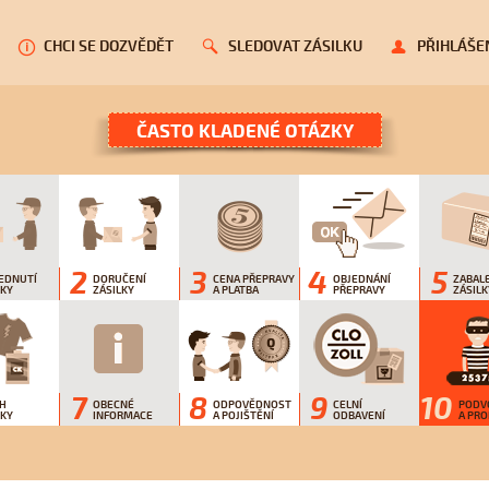
CHCI SE DOZVĚDĚT
SLEDOVAT ZÁSILKU
PŘIHLÁŠE
ČASTO KLADENÉ OTÁZKY
2
3
4
5
EDNUTÍ
DORUČENÍ
CENA PŘEPRAVY
OBJEDNÁNÍ
ZABAL
LKY
ZÁSILKY
A PLATBA
PŘEPRAVY
ZÁSILK
7
8
9
10
H
OBECNÉ
ODPOVĚDNOST
CELNÍ
PODV
LKY
INFORMACE
A POJIŠTĚNÍ
ODBAVENÍ
A PR